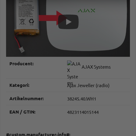
#productDetails.itemInformation#
#productDetails.itemValue#
Producent:
AJAX Systems
Kategori:
Ajax Jeweller (radio)
Artikelnummer:
38245.40.WH1
EAN / GTIN:
4823114015144
#custom.manufacturer-info#: