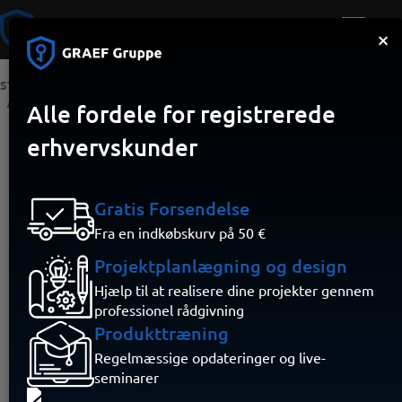
×
STARTSIDE
ALARM
AJAX JEWELLER (RADIO)
AJAX HUB 2 PLUS HVID EU
Alle fordele for registrerede
erhvervskunder
Gratis Forsendelse
Fra en indkøbskurv på 50 €
Projektplanlægning og design
Hjælp til at realisere dine projekter gennem
professionel rådgivning
Produkttræning
Regelmæssige opdateringer og live-
seminarer