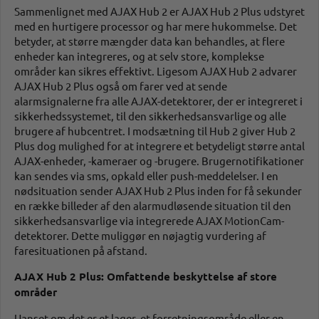
Sammenlignet med AJAX Hub 2 er AJAX Hub 2 Plus udstyret
med en hurtigere processor og har mere hukommelse. Det
betyder, at større mængder data kan behandles, at flere
enheder kan integreres, og at selv store, komplekse
områder kan sikres effektivt. Ligesom AJAX Hub 2 advarer
AJAX Hub 2 Plus også om farer ved at sende
alarmsignalerne fra alle AJAX-detektorer, der er integreret i
sikkerhedssystemet, til den sikkerhedsansvarlige og alle
brugere af hubcentret. I modsætning til Hub 2 giver Hub 2
Plus dog mulighed for at integrere et betydeligt større antal
AJAX-enheder, -kameraer og -brugere. Brugernotifikationer
kan sendes via sms, opkald eller push-meddelelser. I en
nødsituation sender AJAX Hub 2 Plus inden for få sekunder
en række billeder af den alarmudløsende situation til den
sikkerhedsansvarlige via integrerede AJAX MotionCam-
detektorer. Dette muliggør en nøjagtig vurdering af
faresituationen på afstand.
AJAX Hub 2 Plus: Omfattende beskyttelse af store
områder
Uanset om det er et lager, et forretningsområde eller en