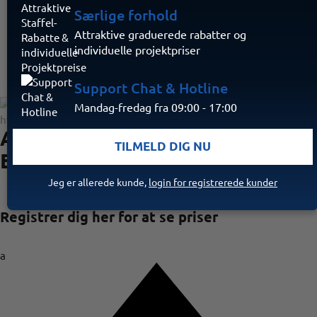
Særlige forhold
Attraktive graduerede rabatter og
individuelle projektpriser
Support Chat & Hotline
Mandag-fredag fra 09:00 - 17:00
Ajax Hub 2 Plus hvid
TILMELD DIG NU
EU
Jeg er allerede kunde,
login for registrerede kunder
Registrer dig her for at se priser
a