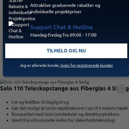
Attraktive graduerede rabatter og
individuelle projektpriser
Support Chat & Hotline
Mandag-fredag fra 09:00 - 17:00
FILTER
SORTERING
1 - 10 / 20
TILMELD DIG NU
ARTIKLER PR. SIDE
Jeg er allerede kunde,
login for registrerede kunder
Solo 110 Teleskopstange aus Fiberglas 4 Stufig
Let og holdbar til daglig brug
Gør det muligt at teste røgdetektorer i op til 9 meters højde
Kompatibel med Solo testdæksler og detektorplukkere
Ideel til professionelle inden for sikkerhedsteknologi