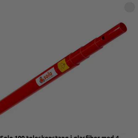
Solo 100 teleskopstang i glasfiber med 4