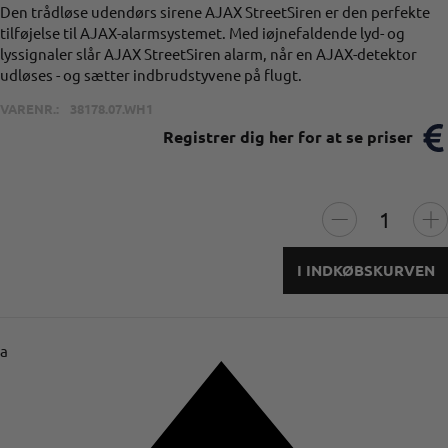
Den trådløse udendørs sirene AJAX StreetSiren er den perfekte
tilføjelse til AJAX-alarmsystemet. Med iøjnefaldende lyd- og
lyssignaler slår AJAX StreetSiren alarm, når en AJAX-detektor
udløses - og sætter indbrudstyvene på flugt.
VARENR.:
38178.07.WH1
Registrer dig her for at se priser
I INDKØBSKURVEN
a