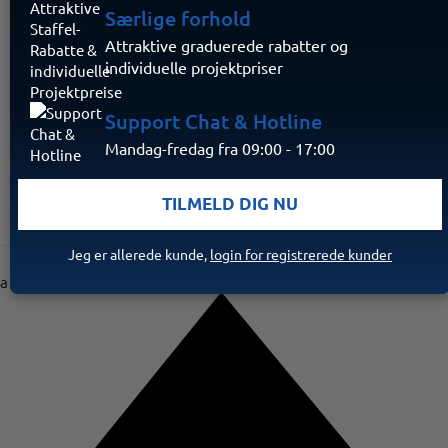
særlige montering mulighed for at fastgøre et reklamepanel -
Særlige forhold
perfekt til sikkerheds- og serviceudbydere, der vil vise deres
Attraktive graduerede rabatter og
tilstedeværelse.
individuelle projektpriser
Kendt fra:
Support Chat & Hotline
Mandag-fredag fra 09:00 - 17:00
TILMELD DIG NU
Jeg er allerede kunde,
login for registrerede kunder
a