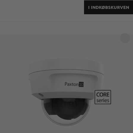
I INDKØBSKURVEN