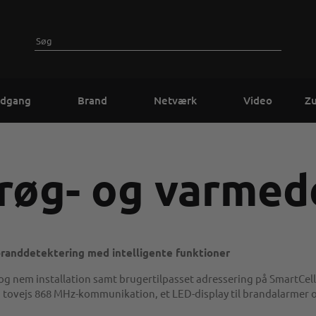
dgang
Brand
Netværk
Video
Z
 røg- og varmed
 branddetektering med intelligente funktioner
og nem installation samt brugertilpasset adressering på SmartCell
, tovejs 868 MHz-kommunikation, et LED-display til brandalarmer o