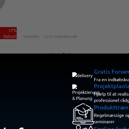
17%
Rabatt
VARENR.:
SC-21-0200-0001-99
SmartCell trådløs røg- og varme
sirene
Gratis Forse
Hurtig og nem installation
Fra en indkøbsku
Kompakt, unikt design
Projektplanl
Fleksibel røg- og/eller varmedetektion
Hjælp til at real
Indbygget låsemekanisme
professionel råd
32 valgbare toner inklusive DIN-tone 33404
Produkttræn
Integreret sirene med 89 dB
Detekteringsområde op til 80 m²
Regelmæssige opd
seminarer
Særlige forh