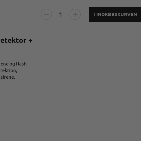
I INDKØBSKURVEN
detektor +
rene og flash
etektion,
 sirene,