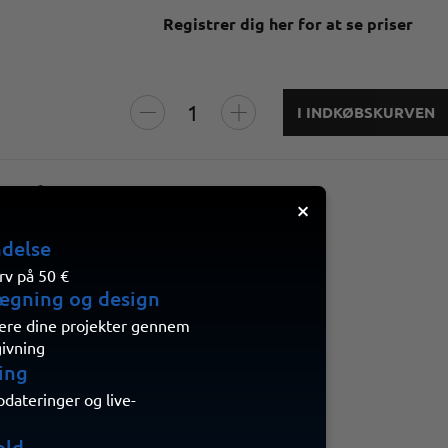
Registrer dig her for at se priser
I INDKØBSKURVEN
detektor +
×
ndelse
rv på 50 €
ægning og design
isere dine projekter gennem
givning
ing
ateringer og live-
old