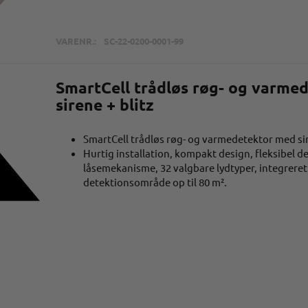
VARENR.:
SC-22-0200-0001-99
SmartCell trådløs røg- og varme
sirene + blitz
SmartCell trådløs røg- og varmedetektor med si
Hurtig installation, kompakt design, fleksibel d
låsemekanisme, 32 valgbare lydtyper, integreret
detektionsområde op til 80 m².