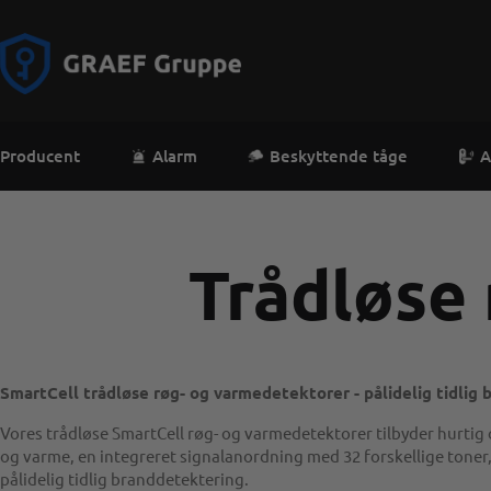
Producent
Alarm
Beskyttende tåge
A
Trådløse
SmartCell trådløse røg- og varmedetektorer - pålidelig tidlig
Vores trådløse SmartCell røg- og varmedetektorer tilbyder hurtig 
og varme, en integreret signalanordning med 32 forskellige toner
pålidelig tidlig branddetektering.