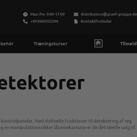
Man-fre: 9:00-17:00
distribution@graef-gruppe.de
+493069202294
Kontaktformular
ubehör
Træningskurser
Tilmeld
etektorer
-kontrolpanelet. Med dobbelte funktioner til detektering af røg
g en manipulationssikker låsemekanisme er de det ideelle valg til