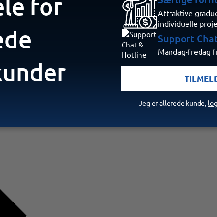
ele for
Attraktive gradu
individuelle proj
ede
Support Chat
Mandag-fredag fr
kunder
TILMEL
Jeg er allerede kunde,
log