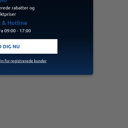
erede rabatter og
ektpriser
 & Hotline
a 09:00 - 17:00
D DIG NU
in for registrerede kunder