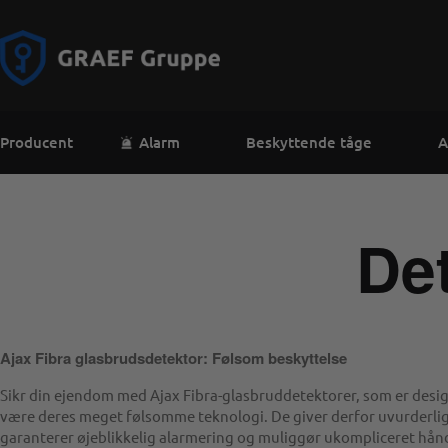
Producent
Alarm
Beskyttende tåge
A
Det
Ajax Fibra glasbrudsdetektor: Følsom beskyttelse
Sikr din ejendom med Ajax Fibra-glasbruddetektorer, som er designe
være deres meget følsomme teknologi. De giver derfor uvurderlig 
garanterer øjeblikkelig alarmering og muliggør ukompliceret håndte