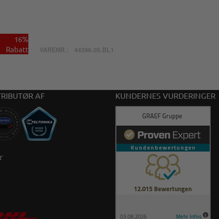
16%
Rabatt
VARENR.:
44396.05.BL1
TRIBUTØR AF
KUNDERNES VURDERINGER