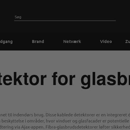
dgang
Brand
Netværk
Video
Z
ektor for glas
t til indendørs brug. Disse kablede detektorer er en integreret de
beskyttelse i områder, hvor vinduer og glasfacader er potentiell
ring via Ajax-appen. Fibra-glasbrudsdetektorer løfter sikkerheden 