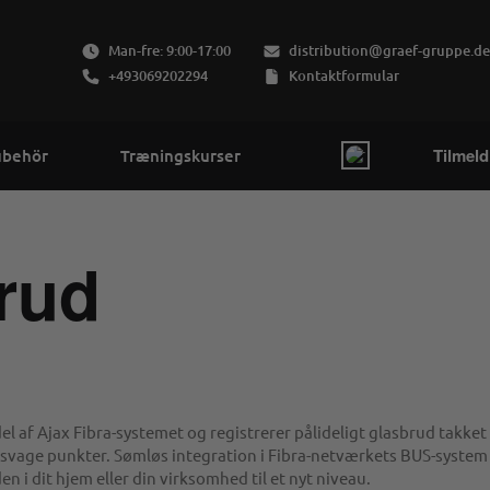
Man-fre: 9:00-17:00
distribution@graef-gruppe.de
+493069202294
Kontaktformular
Tilmeld
ubehör
Træningskurser
brud
l af Ajax Fibra-systemet og registrerer pålideligt glasbrud takket
e svage punkter. Sømløs integration i Fibra-netværkets BUS-system
i dit hjem eller din virksomhed til et nyt niveau.