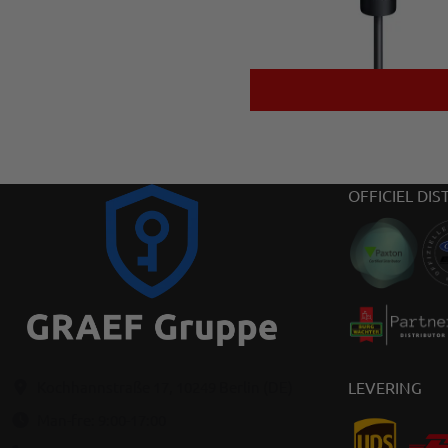
OFFICIEL DIS
LEVERING
Kochhannstraße 17, 10249 Berlin (DE)
Man-fre: 9:00-17:00