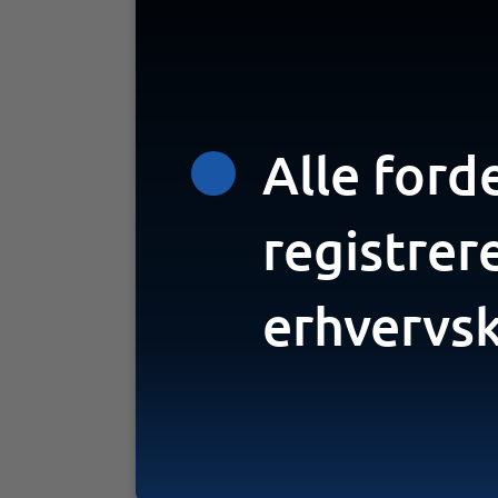
Alle ford
a
registrer
erhvervs