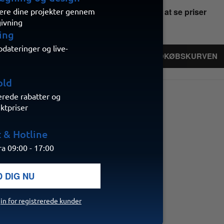
Registrer dig her for at se priser
isere dine projekter gennem
givning
ing
ateringer og live-
I INDKØBSKURVEN
old
erede rabatter og
ektpriser
For at købe,
 & Hotline
l du være en
dannelse.
a 09:00 - 17:00
D DIG NU
in for registrerede kunder