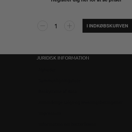
I INDKØBSKURVEN
JURIDISK INFORMATION
Nyheder
Sammenligningsliste
Beskyttelse af data
Almindelige salgs-og leveringsbetingelser
Impressum
Information om batteriloven