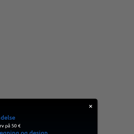
×
ndelse
rv på 50 €
ægning og design