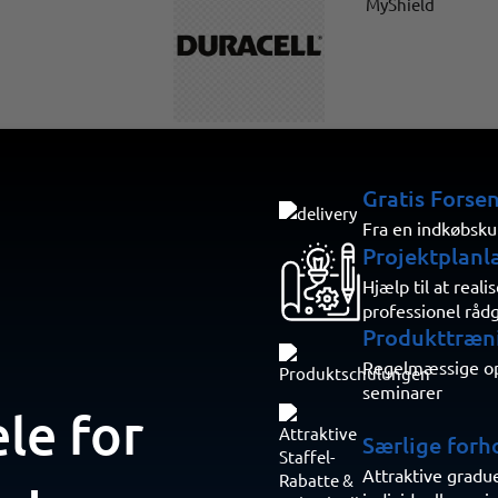
psite Poles
Duracell
essence MySh
Gratis Forse
Fra en indkøbsku
Projektplanl
Hjælp til at real
professionel råd
Produkttræn
Regelmæssige opd
E COMMERCIAL
Murata
NVT Phybri
seminarer
ele for
Særlige forh
Attraktive gradu