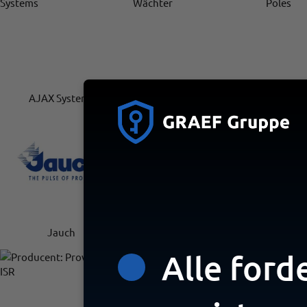
AJAX Systems
Burg-Wächter
Com
Jauch
Keysoft Cloud
KIDD
Alle ford