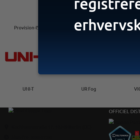
registrer
erhvervs
Provision-ISR
Safire
UNI-T
UR Fog
VI
OFFICIEL DIS
Kochhannstraße 17, 10249 Berlin (DE)
Man-fre: 9:00-17:00