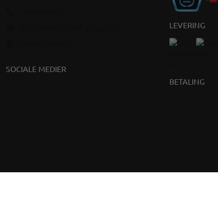
+493069202294
LEVERING
distribution@graef-gruppe.de
Kontaktformular
SOCIALE MEDIER
BETALING