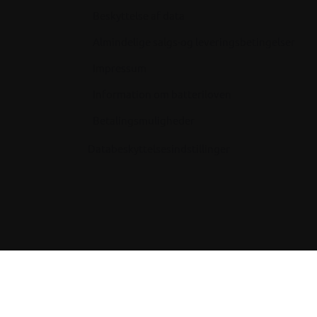
Beskyttelse af data
Almindelige salgs-og leveringsbetingelser
Impressum
Information om batteriloven
Betalingsmuligheder
Databeskyttelsesindstillinger