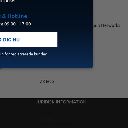
ektpriser
 & Hotline
a 09:00 - 17:00
a
Turboo
Ubiquiti Networks
D DIG NU
in for registrerede kunder
ZKTeco
JURIDISK INFORMATION
Nyheder
Sammenligningsliste