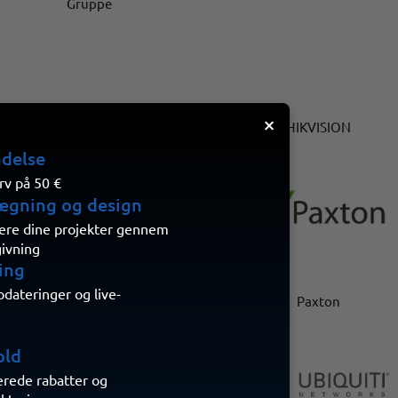
×
ield
GRAEF Gruppe
HIKVISION
ndelse
rv på 50 €
ægning og design
isere dine projekter gennem
givning
ing
ateringer og live-
dge
Omada by tp-Link
Paxton
old
erede rabatter og