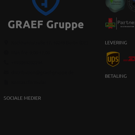
LEVERING
Kochhannstraße 17, 10249 Berlin (DE)
Man-fre: 9:00-17:00
+493069202294
distribution@graef-gruppe.de
BETALING
Kontaktformular
SOCIALE MEDIER