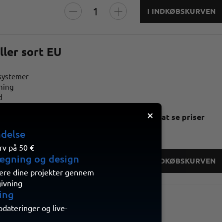
I INDKØBSKURVEN
ler sort EU
ssystemer
sning
d
×
Registrer dig her for at se priser
ndelse
rv på 50 €
ægning og design
I INDKØBSKURVEN
isere dine projekter gennem
givning
ing
ler hvid EU
ateringer og live-