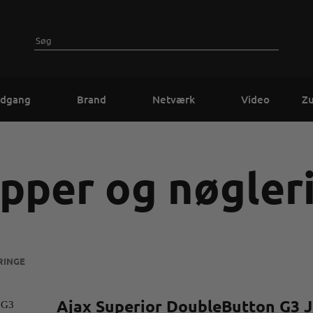
dgang
Brand
Netværk
Video
Z
pper og nøgler
RINGE
Ajax Superior DoubleButton G3 J