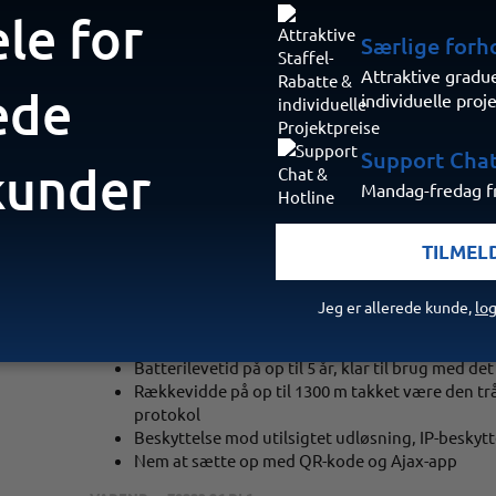
Radiofjernbetjening til styring af sikkerhedstil
ele for
Panikknap til at udløse alarmen i en nødsituatio
Særlige forh
Rækkevidde på op til 1.300 m i åbent terræn
Attraktive gradu
Beskyttelse mod fugt takket være silikonebelæ
ede
individuelle proj
indikatorerne
Batterilevetid på op til 5 år
Support Chat
kunder
Mandag-fredag fr
VARENR.:
110753.04.WH1
TILMEL
Superior Button Jeweller sort EU
Jeg er allerede kunde,
log
Trådløs alarmknap til fleksible anvendelsesmul
Batterilevetid på op til 5 år, klar til brug med d
Rækkevidde på op til 1300 m takket være den tr
protokol
Beskyttelse mod utilsigtet udløsning, IP-beskytt
Nem at sætte op med QR-kode og Ajax-app