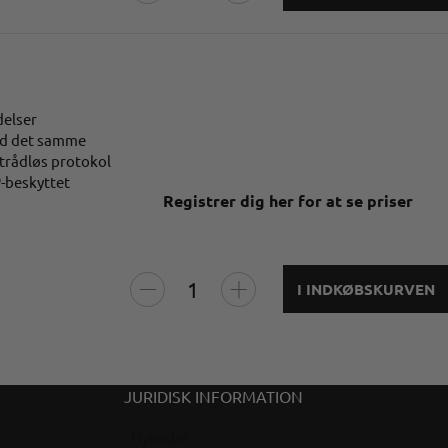
delser
 med det samme
 trådløs protokol
P-beskyttet
Registrer dig her for at se priser
I INDKØBSKURVEN
JURIDISK INFORMATION
Nyheder