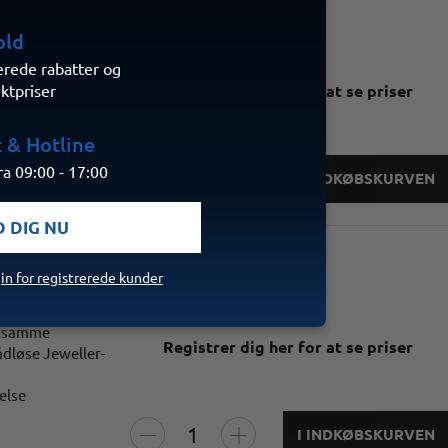
standene
n
old
erede rabatter og
gning over LED-
Registrer dig her for at se priser
ektpriser
 & Hotline
a 09:00 - 17:00
I INDKØBSKURVEN
D DIG NU
in for registrerede kunder
igheder
et samme
Registrer dig her for at se priser
ådløse Jeweller-
else
I INDKØBSKURVEN