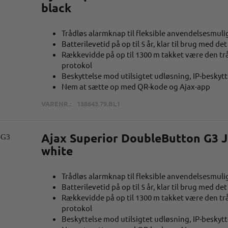
black
Trådløs alarmknap til fleksible anvendelsesmul
Batterilevetid på op til 5 år, klar til brug med d
Rækkevidde på op til 1300 m takket være den tr
protokol
Beskyttelse mod utilsigtet udløsning, IP-beskytt
Nem at sætte op med QR-kode og Ajax-app
VARENR.:
138643.79.BL1
Ajax Superior DoubleButton G3 J
white
Trådløs alarmknap til fleksible anvendelsesmul
Batterilevetid på op til 5 år, klar til brug med d
Rækkevidde på op til 1300 m takket være den tr
protokol
Beskyttelse mod utilsigtet udløsning, IP-beskytt