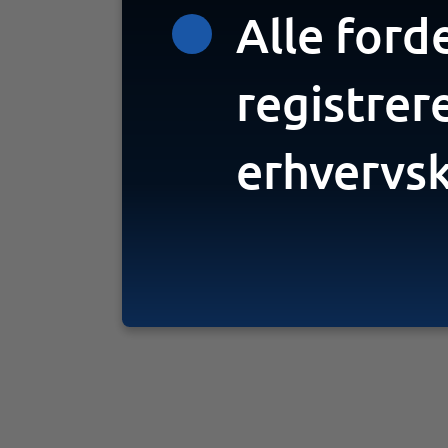
Alle ford
registrer
erhvervs