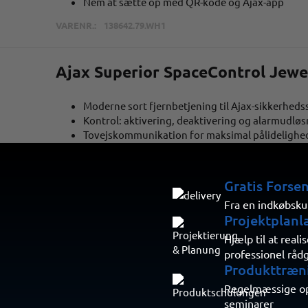
Nem at sætte op med QR-kode og Ajax-app
VARENR.:
138642.79.WH1
Ajax Superior SpaceControl Jewel
Moderne sort fjernbetjening til Ajax-sikkerhed
Kontrol: aktivering, deaktivering og alarmudlø
Tovejskommunikation for maksimal pålidelighe
Stilfuldt og robust design
Nem installation og integration
Gratis Forse
Fra en indkøbsku
Projektplanl
VARENR.:
110754.04.BL1
Hjælp til at real
professionel råd
Produkttræn
Ajax Superior SpaceControl Juve
Regelmæssige opd
seminarer