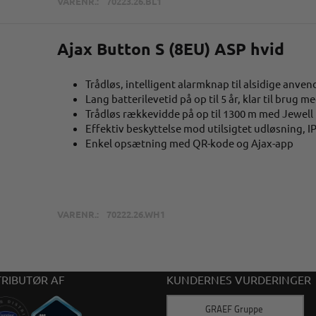
VARENR.:
70223.26.BL1
Ajax Button S (8EU) ASP hvid
Trådløs, intelligent alarmknap til alsidige anven
Lang batterilevetid på op til 5 år, klar til brug
Trådløs rækkevidde på op til 1300 m med Jewell
Effektiv beskyttelse mod utilsigtet udløsning, I
Enkel opsætning med QR-kode og Ajax-app
VARENR.:
70222.26.WH1
TRIBUTØR AF
KUNDERNES VURDERINGER