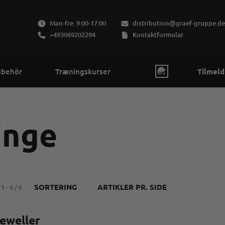
Man-fre: 9:00-17:00
distribution@graef-gruppe.de
+493069202294
Kontaktformular
ubehör
Træningskurser
Tilmeld
inge
SORTERING
ARTIKLER PR. SIDE
1 - 6 / 6
eweller