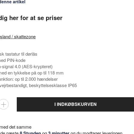
denne artikel
dig her for at se priser
gsland / skattezone
sk tastatur til dørlås
med PIN-kode
h-signal 4.0 (AES-krypteret)
 med en tykkelse på op til 118 mm
unktion: op til 2.000 hændelser
 vejrbestandigt, beskyttelsesklasse IP65
I INDKØBSKURVEN
t med det samme
or de næste
8 Stunden
og
3 minutter
og du modtager leveringen