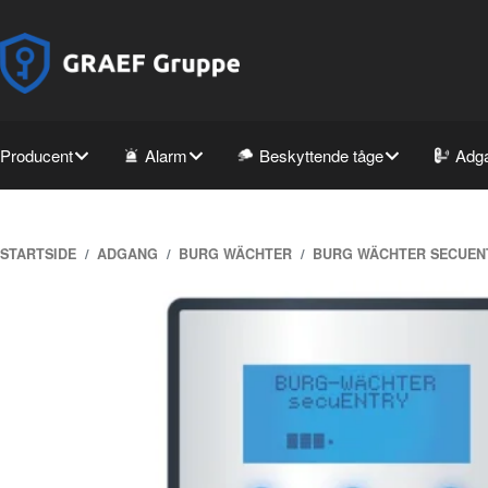
Producent
Alarm
Beskyttende tåge
Adg
STARTSIDE
ADGANG
BURG WÄCHTER
BURG WÄCHTER SECUENTR