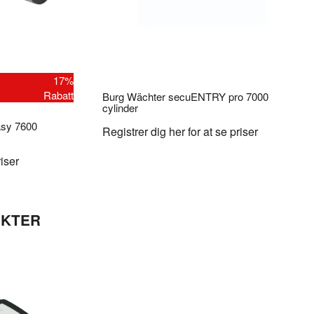
17%
Rabatt
Burg Wächter secuENTRY pro 7000
cylinder
sy 7600
Registrer dig her for at se priser
riser
UKTER