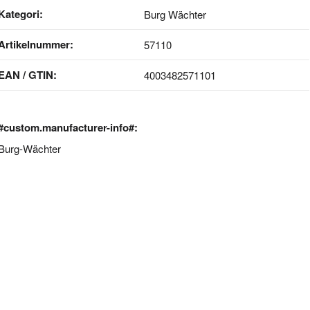
Kategori:
Burg Wächter
Artikelnummer:
57110
EAN / GTIN:
4003482571101
#custom.manufacturer-info#:
Burg-Wächter