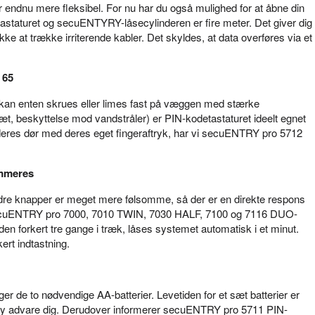
 endnu mere fleksibel. For nu har du også mulighed for at åbne din
taturet og secuENTYRY-låsecylinderen er fire meter. Det giver dig
 ikke at trække irriterende kabler. Det skyldes, at data overføres via et
 65
kan enten skrues eller limes fast på væggen med stærke
æt, beskyttelse mod vandstråler) er PIN-kodetastaturet ideelt egnet
ne deres dør med deres eget fingeraftryk, har vi secuENTRY pro 5712
ammeres
e knapper er meget mere følsomme, så der er en direkte respons
e secuENTRY pro 7000, 7010 TWIN, 7030 HALF, 7100 og 7116 DUO-
en forkert tre gange i træk, låses systemet automatisk i et minut.
ert indtastning.
 de to nødvendige AA-batterier. Levetiden for et sæt batterier er
isplay advare dig. Derudover informerer secuENTRY pro 5711 PIN-