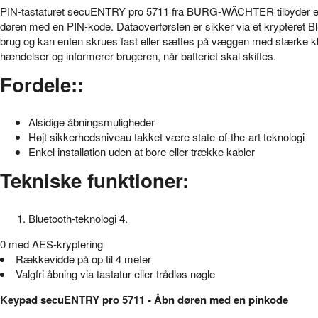
PIN-tastaturet secuENTRY pro 5711 fra BURG-WÄCHTER tilbyder en inn
døren med en PIN-kode. Dataoverførslen er sikker via et krypteret Blu
brug og kan enten skrues fast eller sættes på væggen med stærke klæ
hændelser og informerer brugeren, når batteriet skal skiftes.
Fordele::
Alsidige åbningsmuligheder
Højt sikkerhedsniveau takket være state-of-the-art teknologi
Enkel installation uden at bore eller trække kabler
Tekniske funktioner:
Bluetooth-teknologi 4.
0 med AES-kryptering
Rækkevidde på op til 4 meter
Valgfri åbning via tastatur eller trådløs nøgle
Keypad secuENTRY pro 5711 - Åbn døren med en pinkode