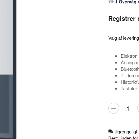
1 Overvåg 
Registrer 
Valg af leverin
Elektroni
Åbning 
Bluetoot
Til døre
Historikf
Tastatur
tilgængelig
Bestil inden f