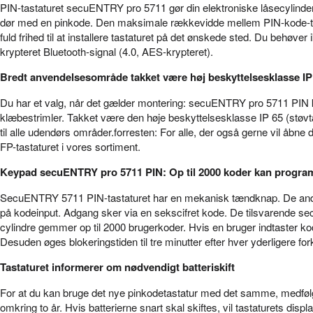
PIN-tastaturet secuENTRY pro 5711 gør din elektroniske låsecylinder
dør med en pinkode. Den maksimale rækkevidde mellem PIN-kode-tas
fuld frihed til at installere tastaturet på det ønskede sted. Du behøver
krypteret Bluetooth-signal (4.0, AES-krypteret).
Bredt anvendelsesområde takket være høj beskyttelsesklasse IP
Du har et valg, når det gælder montering: secuENTRY pro 5711 PIN 
klæbestrimler. Takket være den høje beskyttelsesklasse IP 65 (støvt
til alle udendørs områder.forresten: For alle, der også gerne vil åb
FP-tastaturet i vores sortiment.
Keypad secuENTRY pro 5711 PIN: Op til 2000 koder kan progr
SecuENTRY 5711 PIN-tastaturet har en mekanisk tændknap. De andr
på kodeinput. Adgang sker via en sekscifret kode. De tilsvarend
cylindre gemmer op til 2000 brugerkoder. Hvis en bruger indtaster kod
Desuden øges blokeringstiden til tre minutter efter hver yderligere fork
Tastaturet informerer om nødvendigt batteriskift
For at du kan bruge det nye pinkodetastatur med det samme, medfølger
omkring to år. Hvis batterierne snart skal skiftes, vil tastaturets d