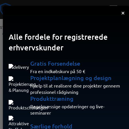
×
STARTSIDE
BRAND
SMARTCELL RADIO-BRANDALARMSYSTEM
SMARTCELL SIKKERHEDSMÆRKE TIL RADIO HFM
Alle fordele for registrerede
erhvervskunder
Gratis Forsendelse
Fra en indkøbskurv på 50 €
Projektplanlægning og design
Hjælp til at realisere dine projekter gennem
professionel rådgivning
Produkttræning
Regelmæssige opdateringer og live-
seminarer
Særlige forhold