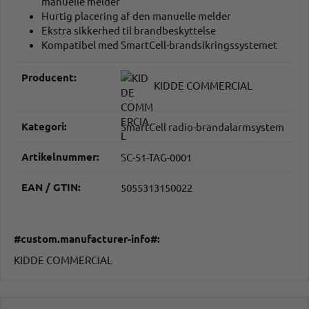
manuelle melder
Hurtig placering af den manuelle melder
Ekstra sikkerhed til brandbeskyttelse
Kompatibel med SmartCell-brandsikringssystemet
#productDetails.itemInformation#
#productDetails.itemValue#
Producent:
KIDDE COMMERCIAL
Kategori:
SmartCell radio-brandalarmsystem
Artikelnummer:
SC-51-TAG-0001
EAN / GTIN:
5055313150022
#custom.manufacturer-info#:
KIDDE COMMERCIAL