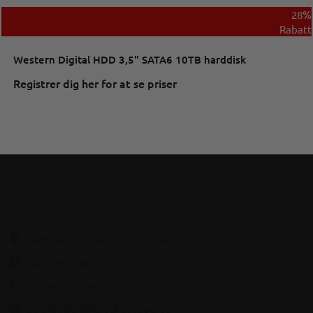
28%
Rabatt
Western Digital HDD 3,5" SATA6 10TB harddisk
Registrer dig her for at se priser
Kochhannstraße 17, 10249 Berlin (DE)
Man-fre: 9:00-17:00
+493069202294
distribution@graef-gruppe.de