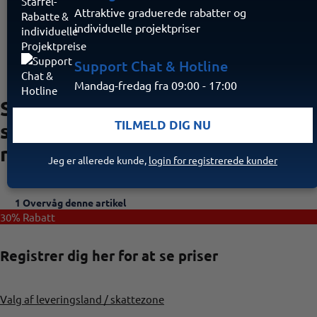
Attraktive graduerede rabatter og
individuelle projektpriser
Support Chat & Hotline
Mandag-fredag fra 09:00 - 17:00
SmartCell
TILMELD DIG NU
sikkerhedsmærke til
radio HFM
Jeg er allerede kunde,
login for registrerede kunder
1 Overvåg denne artikel
30%
Rabatt
Registrer dig her for at se priser
Valg af leveringsland / skattezone